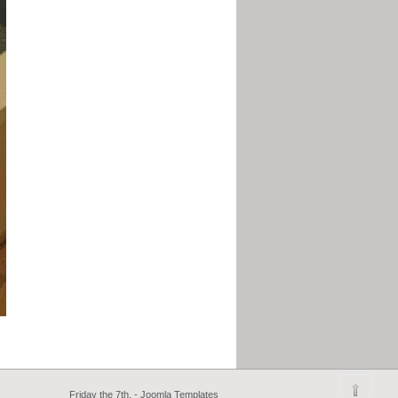
Friday the 7th. -
Joomla Templates