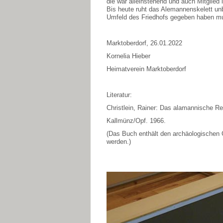
die war alleinstehend und auch Mitglied 
Bis heute ruht das Alemannenskelett un
Umfeld des Friedhofs gegeben haben mus
Marktoberdorf, 26.01.2022
Kornelia Hieber
Heimatverein Marktoberdorf
Literatur:
Christlein, Rainer: Das alamannische Re
Kallmünz/Opf. 1966.
(Das Buch enthält den archäologischen G
werden.)