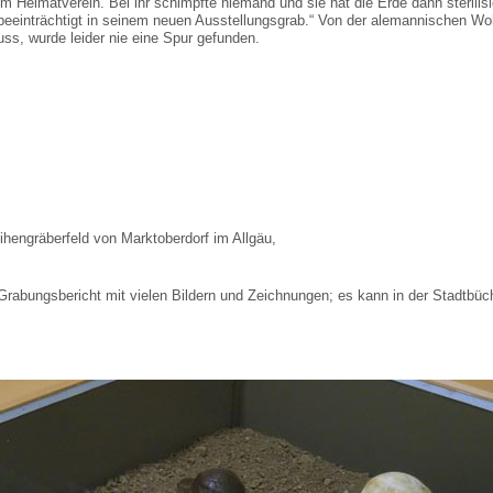
im Heimatverein. Bei ihr schimpfte niemand und sie hat die Erde dann sterilis
beeinträchtigt in seinem neuen Ausstellungsgrab.“ Von der alemannischen Wo
s, wurde leider nie eine Spur gefunden.
ihengräberfeld von Marktoberdorf im Allgäu,
rabungsbericht mit vielen Bildern und Zeichnungen; es kann in der Stadtbüc