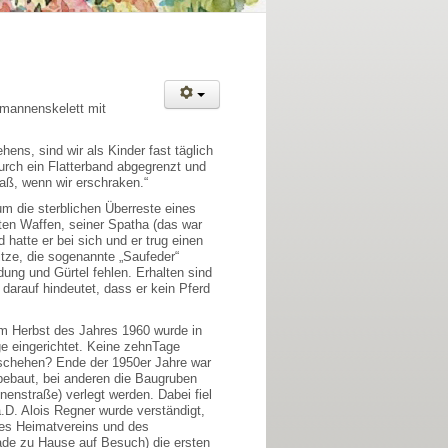
emannenskelett mit
ns, sind wir als Kinder fast täglich
rch ein Flatterband abgegrenzt und
aß, wenn wir erschraken.“
m die sterblichen Überreste eines
ten Waffen, seiner Spatha (das war
hatte er bei sich und er trug einen
itze, die sogenannte „Saufeder“
dung und Gürtel fehlen. Erhalten sind
darauf hindeutet, dass er kein Pferd
m Herbst des Jahres 1960 wurde in
e eingerichtet. Keine zehnTage
geschehen? Ende der 1950er Jahre war
bebaut, bei anderen die Baugruben
nenstraße) verlegt werden. Dabei fiel
a.D. Alois Regner wurde verständigt,
des Heimatvereins und des
rade zu Hause auf Besuch) die ersten