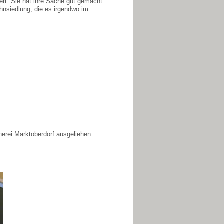
iert. Sie hat ihre Sache gut gemacht:
hnsiedlung, die es irgendwo im
herei Marktoberdorf ausgeliehen