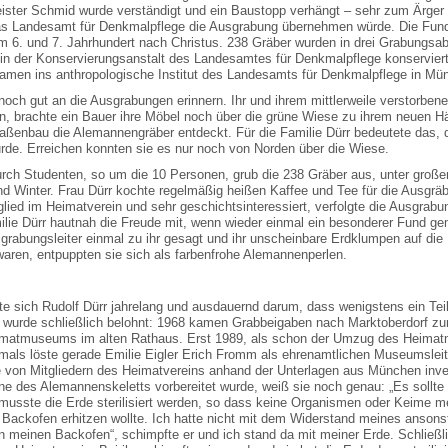
ister Schmid wurde verständigt und ein Baustopp verhängt – sehr zum Ärger
das Landesamt für Denkmalpflege die Ausgrabung übernehmen würde. Die Funds
 6. und 7. Jahrhundert nach Christus. 238 Gräber wurden in drei Grabungsa
in der Konservierungsanstalt des Landesamtes für Denkmalpflege konservier
en ins anthropologische Institut des Landesamts für Denkmalpflege in Mü
noch gut an die Ausgrabungen erinnern. Ihr und ihrem mittlerweile verstorbe
en, brachte ein Bauer ihre Möbel noch über die grüne Wiese zu ihrem neuen
raßenbau die Alemannengräber entdeckt. Für die Familie Dürr bedeutete das, 
e. Erreichen konnten sie es nur noch von Norden über die Wiese.
rch Studenten, so um die 10 Personen, grub die 238 Gräber aus, unter große
nd Winter. Frau Dürr kochte regelmäßig heißen Kaffee und Tee für die Ausgrä
lied im Heimatverein und sehr geschichtsinteressiert, verfolgte die Ausgrab
ilie Dürr hautnah die Freude mit, wenn wieder einmal ein besonderer Fund ge
rabungsleiter einmal zu ihr gesagt und ihr unscheinbare Erdklumpen auf die
n, entpuppten sie sich als farbenfrohe Alemannenperlen.
e sich Rudolf Dürr jahrelang und ausdauernd darum, dass wenigstens ein Tei
t wurde schließlich belohnt: 1968 kamen Grabbeigaben nach Marktoberdorf z
 Heimatmuseums im alten Rathaus. Erst 1989, als schon der Umzug des Heima
als löste gerade Emilie Eigler Erich Fromm als ehrenamtlichen Museumsleiter
 von Mitgliedern des Heimatvereins anhand der Unterlagen aus München inve
ine des Alemannenskeletts vorbereitet wurde, weiß sie noch genau: „Es sollte
r musste die Erde sterilisiert werden, so dass keine Organismen oder Keime 
 Backofen erhitzen wollte. Ich hatte nicht mit dem Widerstand meines anson
n meinen Backofen“, schimpfte er und ich stand da mit meiner Erde. Schließli