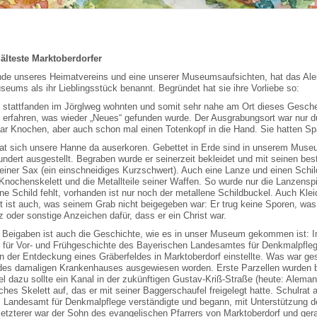
 älteste Marktoberdorfer
ende unseres Heimatvereins und eine unserer Museumsaufsichten, hat das Al
ums als ihr Lieblingsstück benannt. Begründet hat sie ihre Vorliebe so:
n stattfanden im Jörglweg wohnten und somit sehr nahe am Ort dieses Geschehe
erfahren, was wieder „Neues“ gefunden wurde. Der Ausgrabungsort war nur du
aar Knochen, aber auch schon mal einen Totenkopf in die Hand. Sie hatten Sp
hat sich unsere Hanne da auserkoren. Gebettet in Erde sind in unserem Museu
dert ausgestellt. Begraben wurde er seinerzeit bekleidet und mit seinen bes
iner Sax (ein einschneidiges Kurzschwert). Auch eine Lanze und einen Schild 
n Knochenskelett und die Metallteile seiner Waffen. So wurde nur die Lanzensp
erne Schild fehlt, vorhanden ist nur noch der metallene Schildbuckel. Auch Klei
 ist auch, was seinem Grab nicht beigegeben war: Er trug keine Sporen, was 
 oder sonstige Anzeichen dafür, dass er ein Christ war.
 Beigaben ist auch die Geschichte, wie es in unser Museum gekommen ist: I
g für Vor- und Frühgeschichte des Bayerischen Landesamtes für Denkmalpfleg
von der Entdeckung eines Gräberfeldes in Marktoberdorf einstellte. Was war 
h des damaligen Krankenhauses ausgewiesen worden. Erste Parzellen wurden 
el dazu sollte ein Kanal in der zukünftigen Gustav-Kriß-Straße (heute: Aleman
hes Skelett auf, das er mit seiner Baggerschaufel freigelegt hatte. Schulrat 
as Landesamt für Denkmalpflege verständigte und begann, mit Unterstützung 
(letzterer war der Sohn des evangelischen Pfarrers von Marktoberdorf und ge