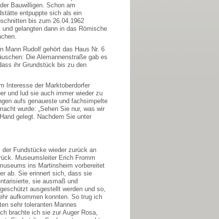
 der Bauwilligen. Schon am
tätte entpuppte sich als ein
bschnitten bis zum 26.04.1962
t und gelangten dann in das Römische
nchen.
nen Mann Rudolf gehört das Haus Nr. 6
 Häuschen: Die Alemannenstraße gab es
dass ihr Grundstück bis zu den
m Interesse der Marktoberdorfer
ber und lud sie auch immer wieder zu
ungen aufs genaueste und fachsimpelte
macht wurde: „Sehen Sie nur, was wir
 Hand gelegt. Nachdem Sie unter
l der Fundstücke wieder zurück an
urück. Museumsleiter Erich Fromm
tmuseums ins Martinsheim vorbereitet
 ab. Sie erinnert sich, dass sie
ntarisierte, sie ausmaß und
 geschützt ausgestellt werden und so,
mehr aufkommen konnten. So trug ich
sten sehr toleranten Mannes
ch brachte ich sie zur Auger Rosa,