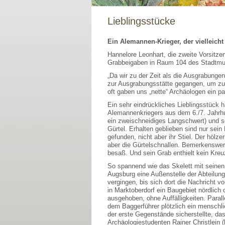
Lieblingsstücke
Ein Alemannen-Krieger, der vielleicht
Hannelore Leonhart, die zweite Vorsitz
Grabbeigaben in Raum 104 des Stadtmuse
„Da wir zu der Zeit als die Ausgrabunge
zur Ausgrabungsstätte gegangen, um zu 
oft gaben uns „nette“ Archäologen ein p
Ein sehr eindrückliches Lieblingsstück 
Alemannenkriegers aus dem 6./7. Jahrhun
ein zweischneidiges Langschwert) und se
Gürtel. Erhalten geblieben sind nur sei
gefunden, nicht aber ihr Stiel. Der hölz
aber die Gürtelschnallen. Bemerkenswert
besaß. Und sein Grab enthielt kein Kreuz
So spannend wie das Skelett mit seinen
Augsburg eine Außenstelle der Abteilun
vergingen, bis sich dort die Nachricht 
in Marktoberdorf ein Baugebiet nördlic
ausgehoben, ohne Auffälligkeiten. Parall
dem Baggerführer plötzlich ein menschlic
der erste Gegenstände sicherstellte, d
Archäologiestudenten Rainer Christlein 