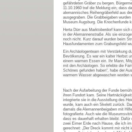
gefährdeten Gräber zu bergen. Bürgerme
11.10.1960 traf die Meldung ein, dass 
alemannisches Reihengräberfeld aus dem
ausgegraben. Die Grabbeigaben wurden 
Museum Augsburg. Die Knochenfunde kam
Herta Dürr aus Marktoberdorf kann sich 
in der Alemannenstraße. Als sie einzog
noch nicht. Kurz darauf wurden beim St
Hausfundamenten zum Grabungsfeld wurd
Ein Archäologenteam mit Verstärkung du
Bevölkerung. Es war ein kalter Herbst u
einem warmen Essen ein. Ihr Mann, Mitg
mit den Archäologen. So erlebte die Fam
Schönes gefunden haben“, habe der Ausg
warmem Wasser abgewaschen worden ware
Nach der Aufarbeitung der Funde bemüht
ihren Fundort kam. Seine Hartnäckigkei
integrierte sie in die Ausstellung des
wurde, kam auch ein Skelett zurück. Dam
damals die Alemannenbeigaben mit Hilfe
fotografierte. Auch wie die Museumsvitr
dass es dauerhaft erhalten bleibt. Dafü
zwei Eimer Erde nach Hause, die ich im
gerechnet:
„
Der Dreck kommt mir nicht i